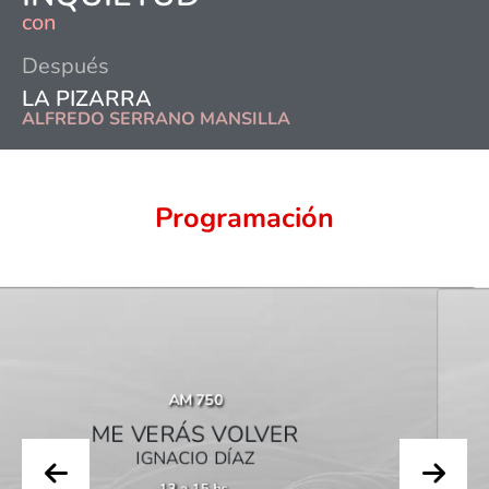
con
Después
LA PIZARRA
ALFREDO SERRANO MANSILLA
Programación
AM 750
U
ME VERÁS VOLVER
IGNACIO DÍAZ
MERCEDES 
13 a 15 hs.